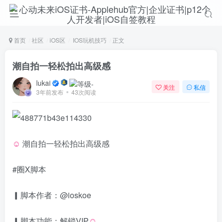
首页
社区
iOS区
IOS玩机技巧
正文
潮自拍一轻松拍出高级感
lukai
关注
私信
3年前发布
43次阅读
☺️
潮自拍一轻松拍出高级感
#圈X脚本
▎脚本作者：@ioskoe
▎脚本功能：解锁VIP
☺️