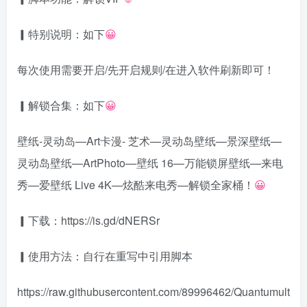
▎特别说明：如下
😀
每次使用需要开启/先开启规则/在进入软件刷新即可！
▎解锁合集：如下
😀
壁纸-灵动岛—Art卡漫- 芝术—灵动岛壁纸—景深壁纸—
灵动岛壁纸—ArtPhoto—壁纸 16—万能锁屏壁纸—来电
秀—爱壁纸 Live 4K—炫酷来电秀—解锁全家桶！
😀
▎下载：https://is.gd/dNERSr
▎使用方法：自行在重写中引用脚本
https://raw.githubusercontent.com/89996462/Quantumult