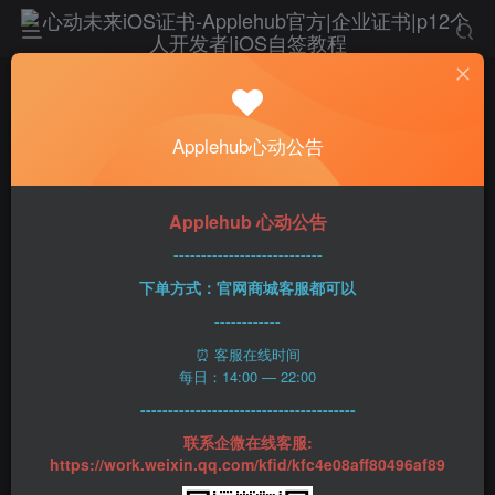
首页
社区
iOS区
IOS限免区
正文
ACDSee Pro
Applehub心动公告
lukai
关注
私信
4年前发布
19次阅读
Applehub 心动公告
---------------------------
下单方式：官网商城客服都可以
------------
⏰ 客服在线时间
每日：14:00 — 22:00
---------------------------------------
使用 ACDSee Pro 捕获、修饰然后分享您的相片。
联系企微在线客服:
https://work.weixin.qq.com/kfid/kfc4e08aff80496af89
ACDSee Pro iPhone 应用程序结合创新的相机、强力的