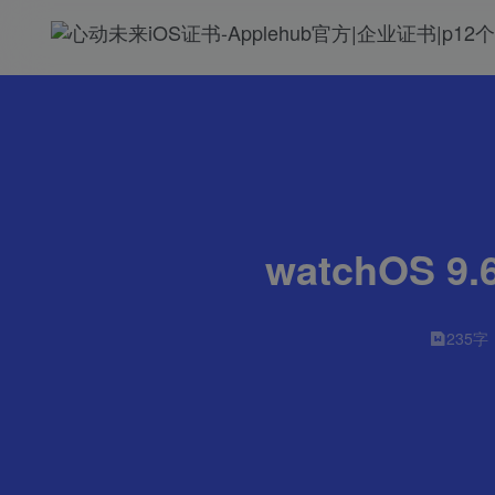
watchOS
235字