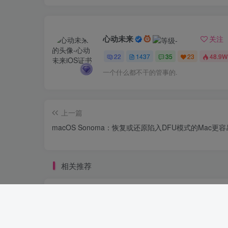
心动未来
关注
22
1437
35
23
48.9W
一个什么都不干的管事的.
上一篇
macOS Sonoma：恢复或还原陷入DFU模式的Mac更容
相关推荐
Redmi K60体验：性能强劲不意外，
屏有惊喜
4年前