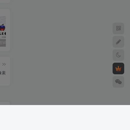
关注心动源WxPusher推送平台获取每日源更新动态
如何添加第三方软件源至签名工具
心动未来软件源解锁码/年
篇
万像素
99