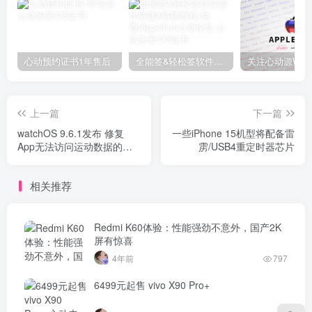
心动预约证书1年售后
全能签&轻松签软件源代搭建&搭建教程(免费)Applehub心动论坛
上一篇
下一篇
watchOS 9.6.1发布 修复
一些iPhone 15机型将配备雷
App无法访问运动数据的问
雳/USB4重定时器芯片
题
相关推荐
Redmi K60体验：性能强劲不意外，国产2K
屏有惊喜
4年前
797
6499元起售 vivo X90 Pro+