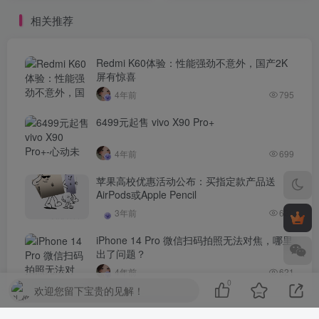
相关推荐
Redmi K60体验：性能强劲不意外，国产2K
屏有惊喜
4年前
795
6499元起售 vivo X90 Pro+
4年前
699
苹果高校优惠活动公布：买指定款产品送
AirPods或Apple Pencil
3年前
630
iPhone 14 Pro 微信扫码拍照无法对焦，哪里
出了问题？
4年前
621
0
欢迎您留下宝贵的见解！
评论
抢沙发