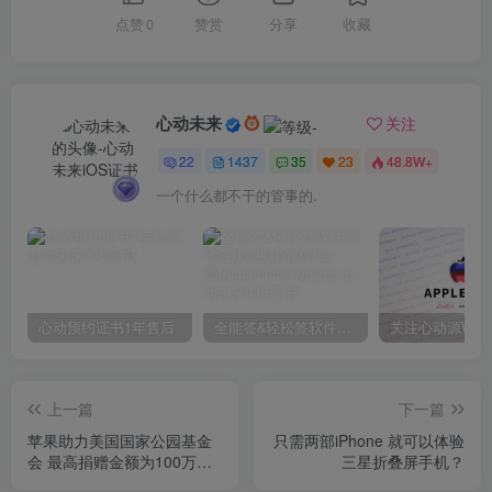
点赞
0
赞赏
分享
收藏
心动未来
关注
22
1437
35
23
48.8W+
一个什么都不干的管事的.
心动预约证书1年售后
全能签&轻松签软件源代搭建&搭建教程(免费)Applehub心动论坛
上一篇
下一篇
苹果助力美国国家公园基金
只需两部iPhone 就可以体验
会 最高捐赠金额为100万美
三星折叠屏手机？
元