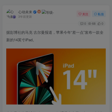
心动未来
关注
私信
3年前更新
0
68
0
据彭博社的马克·古尔曼报道，苹果今年“差一点”发布一款全
新的14英寸iPad。