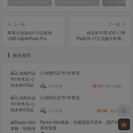
心动预约证书1年售后
全能签&轻松签软件源代搭建&搭建教程(免费)Applehub心动论坛
上一篇
下一篇
苹果计划在9月13日发布
和去年不同 iOS 17和
USB-C版AirPods Pro
iPadOS 17正式版今年将会
同时发布
相关推荐
心动预约证书1年售后
13.9W+
12个月前
34
￥
心动秒出证书1年售后
2129
12个月前
69
￥
Redmi K60体验：性能强劲不意外，国产2K
屏有惊喜