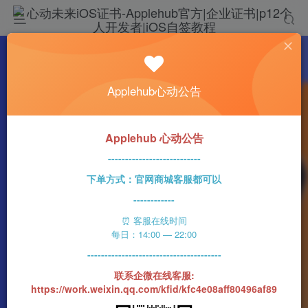
热门
科技资讯
Applehub心动公告
苹果今年“差一点”发布一款全新的14英寸iPad
心动未来
0
311字
2分钟
2023-09-04
68
该作者已发布1437篇文章
Applehub 心动公告
---------------------------
下单方式：官网商城客服都可以
------------
⏰ 客服在线时间
每日：14:00 — 22:00
---------------------------------------
联系企微在线客服:
https://work.weixin.qq.com/kfid/kfc4e08aff80496af89