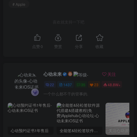
# Apple
喜欢就支持一下吧
点赞
0
赞赏
分享
收藏
心动未来
关注
22
1437
35
23
48.8W+
一个什么都不干的管事的.
心动预约证书1年售后
全能签&轻松签软件源代搭建&搭建教程(免费)Applehub心动论坛